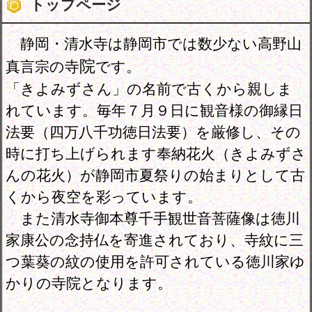
トップページ
静岡・清水寺は静岡市では数少ない高野山
院
真言宗の寺
です。
「きよみずさん」の名前
で古くから親しま
れています。毎年７月９日に観音様の御縁日
法要（四万八千功徳日法要）を厳修し、その
時に打ち上げられます奉納花火（きよみずさ
んの花火）が静岡市夏祭りの始まりとして古
くから夜空を彩っています。
また清水寺御本尊千手観世音菩薩像は徳川
家康公の念持仏を寄進されており、寺紋に三
つ葉葵の紋の使用を許可されている徳川家ゆ
かりの寺院となります。